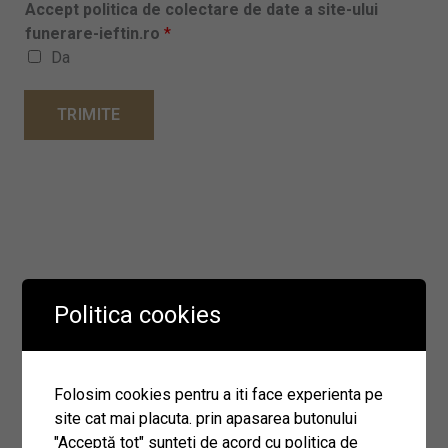
Accept politica de colectare de date a site-ului
funerare-ieftin.ro
*
Da
TRIMITE
Sediu Urziceni
Politica cookies
Informatii Urziceni
Numar: 0729387283
Folosim cookies pentru a iti face experienta pe
site cat mai placuta. prin apasarea butonului
"Acceptă tot" sunteti de acord cu politica de