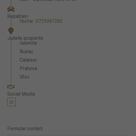
Repatrieri
Numar: 0729387283
Judete acoperite
Ialomita
Buzau
Calarasi
Prahova
Ilfov
Social Media
W
h
a
t
s
a
p
Formular contact
p