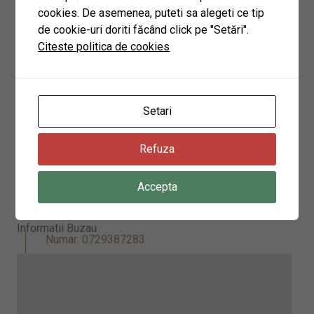
cookies. De asemenea, puteti sa alegeti ce tip
de cookie-uri doriti făcând click pe "Setări".
Setările tale ar putea împiedica afișarea acestui conținut. Cel mai probabil ai cookies de experiența dezactivate.
Citeste politica de cookies
Revizuieste-ti setarile
Setari
Refuza
Accepta
Sediu Buzau
Informatii Buzau
Numar: 0729387283