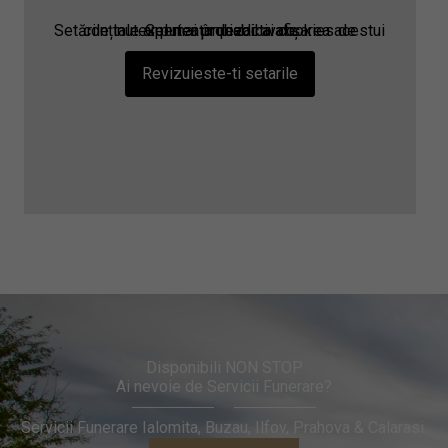
Setările tale ar putea împiedica afișarea acestui conținut. Cel mai probabil ai cookies de experiența dezactivate.
Revizuieste-ti setarile
Disponibili NON STOP
Ai nevoie de Servicii Funerare?
Servicii Funerare Ialomita, Buzau, Ilfov, Prahova & Calarasi.