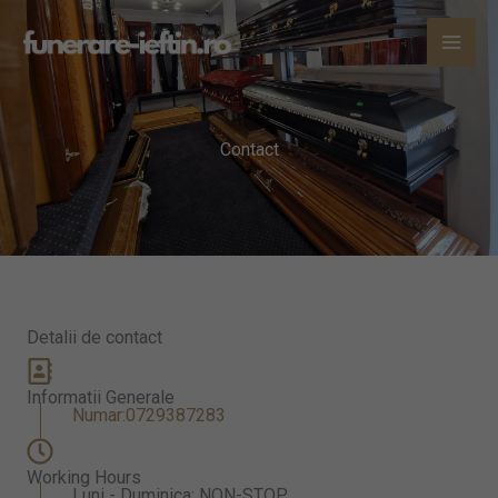
Skip
to
content
Contact
Detalii de contact
Informatii Generale
Numar:0729387283
Working Hours
Luni - Duminica: NON-STOP